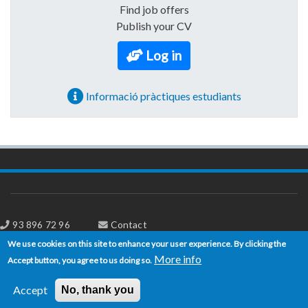
Find job offers
Publish your CV
Log in
Informació pràctiques estudiants
93 896 72 96
Contact
Avda Victor Balaguer, 1 08800 Vilanova i la Geltrú
We use cookies on this site to enhance your user experience. By clicking the
More info
Accept button, you agree to us doing so.
EPSEVG
Disclaimer
Accept
No, thank you