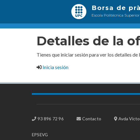
Borsa de pr
Escola Politècnica Superior
Detalles de la o
Tienes que iniciar sesión para ver los detalles de 
Inicia sesión
93 896 72 96
Contacto
Avda Victor
EPSEVG