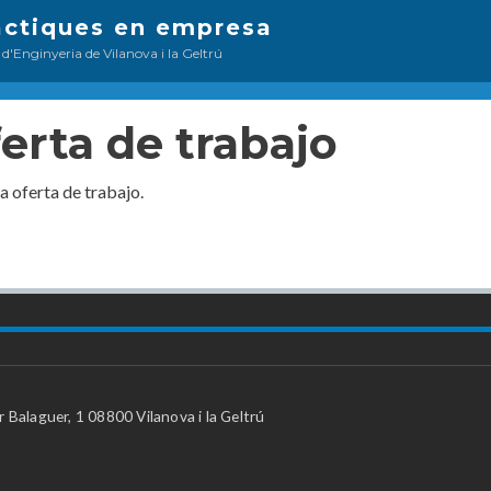
Pasar
àctiques en empresa
al
 d'Enginyeria de Vilanova i la Geltrú
contenido
principal
ferta de trabajo
la oferta de trabajo.
 Balaguer, 1 08800 Vilanova i la Geltrú